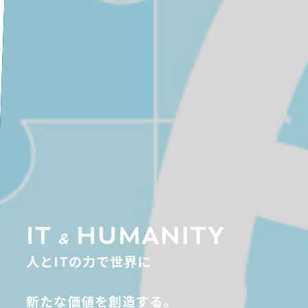
IT
HUMANITY
&
人
と
I
T
の
力
で
世
界
に
新
た
な
価
値
を
創
造
す
る
。