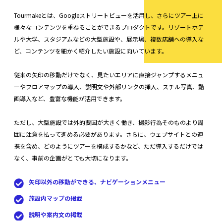
Tourmakeとは、Googleストリートビューを活用し、さらにツアー上に
様々なコンテンツを重ねることができるプロダクトです。リゾートホテ
ルや大学、スタジアムなどの大型施設や、展示場、複数店舗への導入な
ど、コンテンツを細かく紹介したい施設に向いています。
従来の矢印の移動だけでなく、見たいエリアに直接ジャンプするメニュ
ーやフロアマップの導入、説明文や外部リンクの挿入、スチル写真、動
画導入など、豊富な機能が活用できます。
ただし、大型施設では外的要因が大きく働き、撮影行為そのものより周
囲に注意を払って進める必要があります。さらに、ウェブサイトとの連
携を含め、どのようにツアーを構成するかなど、ただ導入するだけでは
なく、事前の企画がとても大切になります。
矢印以外の移動ができる、ナビゲーションメニュー
施設内マップの掲載
説明や案内文の掲載